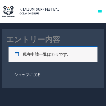
内
Ma
容
KITAIZUMI SURF FESTIVAL
Me
OCEAN ONE BLUE
を
ス
キ
ッ
エントリー内容
プ
現在申請一覧はカラです。
ショップに戻る