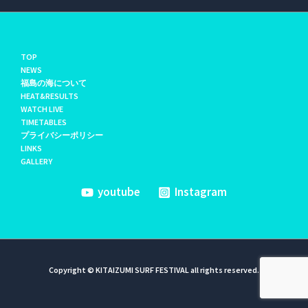
TOP
NEWS
福島の海について
HEAT&RESULTS
WATCH LIVE
TIMETABLES
プライバシーポリシー
LINKS
GALLERY
youtube
Instagram
Copyright © KITAIZUMI SURF FESTIVAL all rights reserved.