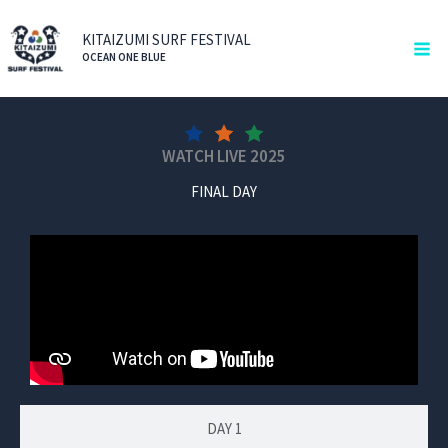
内
Ma
容
KITAIZUMI SURF FESTIVAL
Me
OCEAN ONE BLUE
を
ス
キ
ッ
WATCH LIVE 2025
プ
FINAL DAY
DAY 1