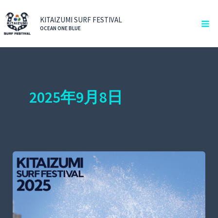
内
Ma
容
KITAIZUMI SURF FESTIVAL
Me
OCEAN ONE BLUE
を
ス
キ
ッ
プ
2025年9月8日