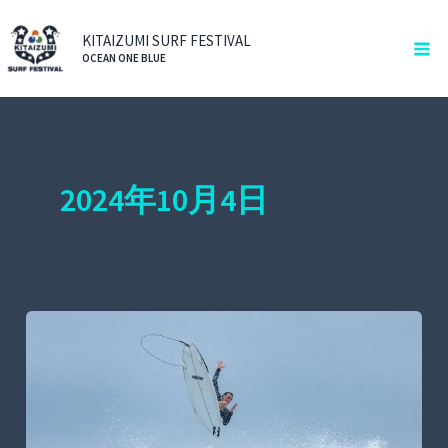
内
Ma
容
KITAIZUMI SURF FESTIVAL
Me
OCEAN ONE BLUE
を
ス
キ
ッ
プ
2024年10月4日